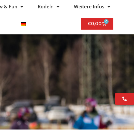
w & Fun
Rodeln
Weitere Infos
0
€
0,00