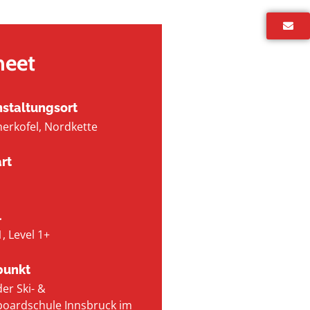
heet
staltungsort
herkofel
, Nordkette
rt
l
1, Level 1+
punkt
er Ski- &
oardschule Innsbruck im