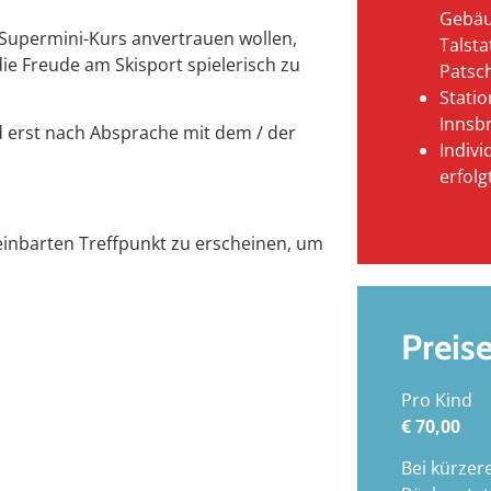
Gebäu
 Supermini-Kurs anvertrauen wollen,
Talsta
die Freude am Skisport spielerisch zu
Patsc
Stati
Innsb
d erst nach Absprache mit dem / der
Indivi
erfol
einbarten Treffpunkt zu erscheinen, um
Preis
Pro Kind
€ 70,00
Bei kürzer