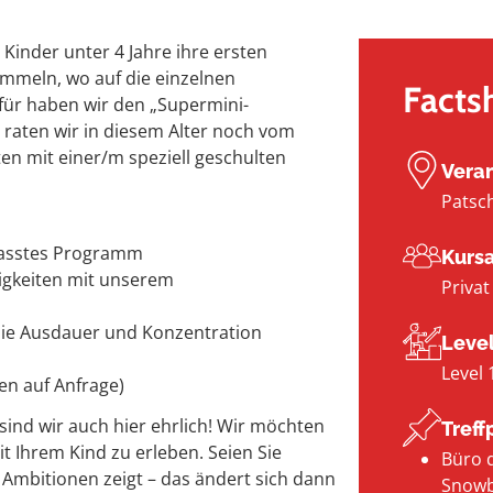
Kinder unter 4 Jahre ihre ersten
mmeln, wo auf die einzelnen
Facts
ür haben wir den „Supermini-
t raten wir in diesem Alter noch vom
n mit einer/m speziell geschulten
Veran
Patsc
passtes Programm
Kursa
tigkeiten mit unserem
Privat
 die Ausdauer und Konzentration
Leve
Level 
en auf Anfrage)
ind wir auch hier ehrlich! Wir möchten
Treff
t Ihrem Kind zu erleben. Seien Sie
Büro d
 Ambitionen zeigt – das ändert sich dann
Snowb