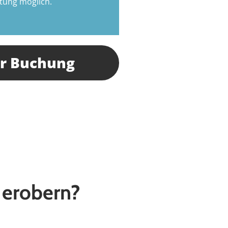
tung möglich.
r Buchung
u erobern?