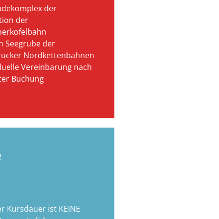
dekomplex der
tion der
herkofelbahn
on Seegrube der
rucker Nordkettenbahnen
duelle Vereinbarung nach
gter Buchung
e
er Kursdauer ist KEINE