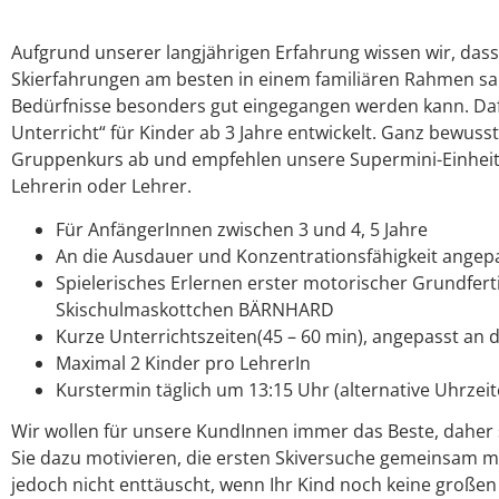
Aufgrund unserer langjährigen Erfahrung wissen wir, dass 
Skierfahrungen am besten in einem familiären Rahmen sa
Bedürfnisse besonders gut eingegangen werden kann. Daf
Unterricht“ für Kinder ab 3 Jahre entwickelt. Ganz bewuss
Gruppenkurs ab und empfehlen unsere Supermini-Einheite
Lehrerin oder Lehrer.
Für AnfängerInnen zwischen 3 und 4, 5 Jahre
An die Ausdauer und Konzentrationsfähigkeit ange
Spielerisches Erlernen erster motorischer Grundfer
Skischulmaskottchen BÄRNHARD
Kurze Unterrichtszeiten(45 – 60 min), angepasst an
Maximal 2 Kinder pro LehrerIn
Kurstermin täglich um 13:15 Uhr (alternative Uhrzeit
Wir wollen für unsere KundInnen immer das Beste, daher s
Sie dazu motivieren, die ersten Skiversuche gemeinsam mi
jedoch nicht enttäuscht, wenn Ihr Kind noch keine großen