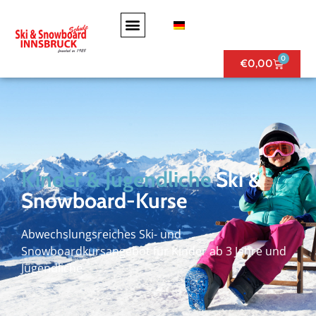
0
€
0,00
Kinder & Jugendliche
Ski &
Snowboard-Kurse
Abwechslungsreiches Ski- und
Snowboardkursangebot für Kinder ab 3 Jahre und
Jugendliche