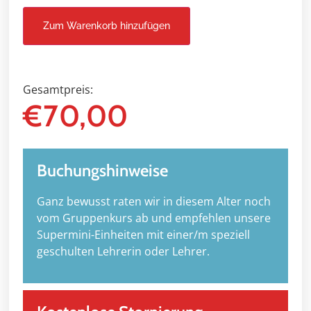
Zum Warenkorb hinzufügen
Gesamtpreis:
€
70,00
Buchungshinweise
Ganz bewusst raten wir in diesem Alter noch
vom Gruppenkurs ab und empfehlen unsere
Supermini-Einheiten mit einer/m speziell
geschulten Lehrerin oder Lehrer.