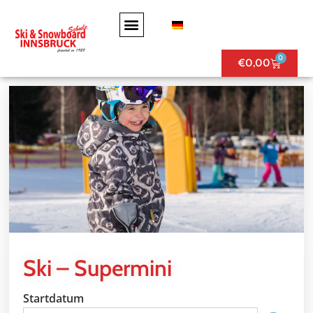
0
€
0,00
Ski – Supermini
Startdatum