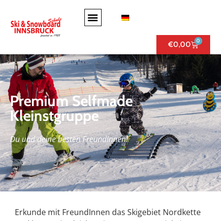
0
€
0,00
Premium Selfmade
Kleinstgruppe
Du und deine besten FreundInnen!
Erkunde mit FreundInnen das Skigebiet Nordkette