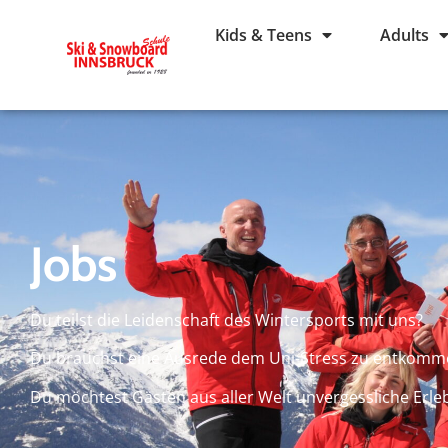
Kids & Teens
Adults
Jobs
Du teilst die Leidenschaft des Wintersports mit uns?
Du brauchst eine Ausrede dem Uni-Stress zu entkomme
Du möchtest Gästen aus aller Welt unvergessliche Erle