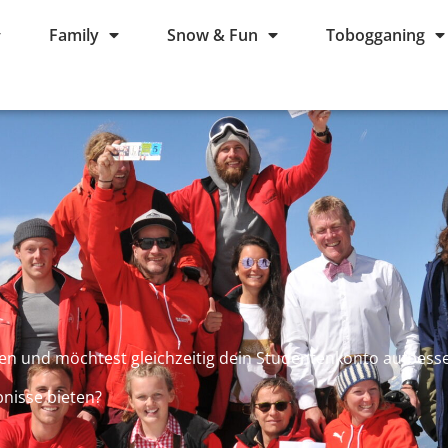
Family
Snow & Fun
Tobogganing
n und möchtest gleichzeitig dein Studentenkonto aufbess
bnisse bieten?