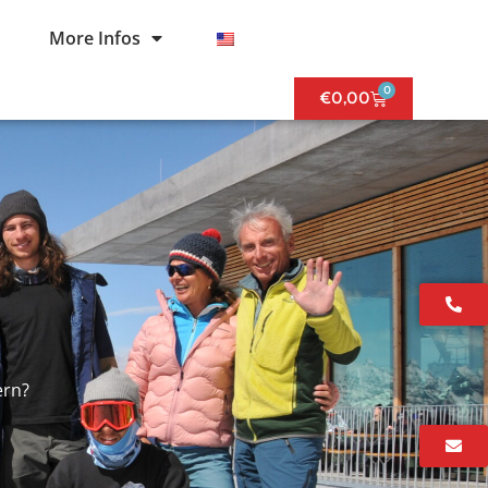
More Infos
0
€
0,00
ern?