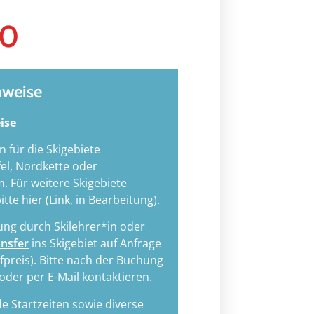
00
nweise
ise
n für die Skigebiete
el, Nordkette oder
. Für weitere Skigebiete
bitte hier (Link, in Bearbeitung).
ng durch Skilehrer*in oder
ansfer
ins Skigebiet auf Anfrage
fpreis). Bitte nach der Buchung
 oder per E-Mail kontaktieren.
 Startzeiten sowie diverse