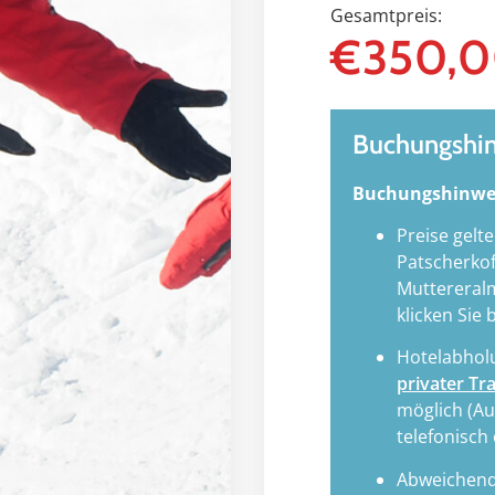
Gesamtpreis:
€
350,
Buchungshi
Buchungshinwe
Preise gelte
Patscherkof
Muttereralm
klicken Sie 
Hotelabholu
privater Tr
möglich (Au
telefonisch
Abweichende