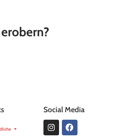
u erobern?
ks
Social Media
dliche