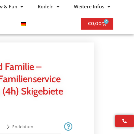
w & Fun
Rodeln
Weitere Infos
0
€
0,00
 Familie –
Familienservice
 (4h) Skigebiete