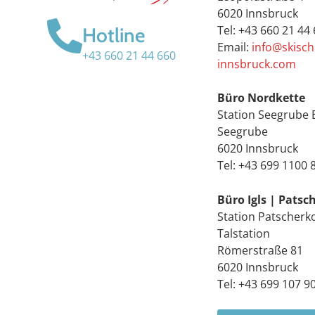
6020 Innsbruck
Tel: +43 660 21 44
Hotline
Email:
info@skisch
+43 660 21 44 660
innsbruck.com
Büro Nordkette
Station Seegrube 
Seegrube
6020 Innsbruck
Tel: +43 699 1100 
Büro Igls | Patsc
Station Patscherk
Talstation
Römerstraße 81
6020 Innsbruck
Tel: +43 699 107 9