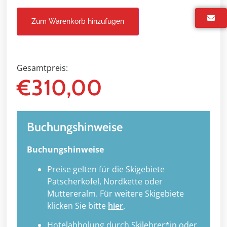
Zum Warenkorb hinzufügen
Gesamtpreis:
€
310,00
Buchungshinweise
Buchungshinweise
Preise gelten für die Skigebiete
Patscherkofel, Nordkette oder
Muttereralm. Für weitere Skigebiete
klicken Sie bitte
hier
.
Hotelabholung durch Skilehrer*in oder